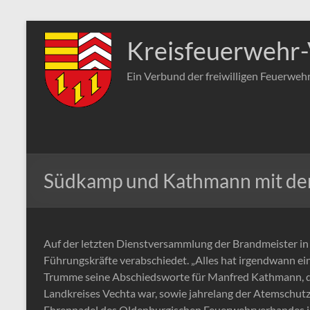
Zum
Inhalt
Kreisfeuerwehr-
springen
Ein Verbund der freiwilligen Feuerweh
Südkamp und Kathmann mit der 
Auf der letzten Dienstversammlung der Brandmeister in
Führungskräfte verabschiedet. „Alles hat irgendwann e
Trumme seine Abschiedsworte für Manfred Kathmann, der
Landkreises Vechta war, sowie jahrelang der Atemschutz
Ehrennadel des Oldenburgischen Feuerwehrverbandes in