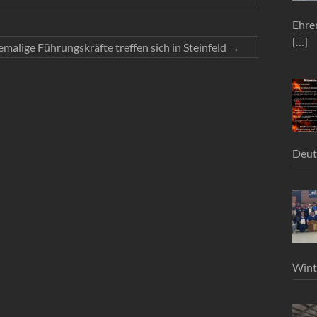
Ehre
[…]
malige Führungskräfte treffen sich in Steinfeld
→
Deut
Wint