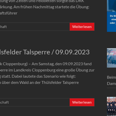
tung von Zelten und Feldbetten sorgte das DRK
Stärkung. Am frühen Nachmittag startete die Übung:
aftsführer
haft
Weiterlesen
sfelder Talsperre / 09.09.2023
(Lk Cloppenburg) – Am Samstag, den 09.09.2023 fand
sperre im Landkreis Cloppenburg eine große Übung zur
att. Dabei lautete das Szenario wie folgt:
Beim
über dem Wald an der Thülsfelder Talsperre
Damm
schaft
Weiterlesen