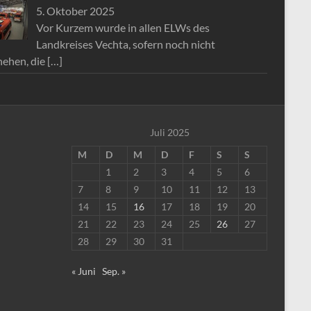
5. Oktober 2025
Vor Kurzem wurde in allen ELWs des
Landkreises Vechta, sofern noch nicht
hehen, die
[…]
Juli 2025
M
D
M
D
F
S
S
1
2
3
4
5
6
7
8
9
10
11
12
13
14
15
16
17
18
19
20
21
22
23
24
25
26
27
28
29
30
31
« Juni
Sep. »