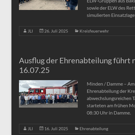
ELW-Gruppen aus Bakum
sowie der ELW des Ret
simulierten Einsatzlag
JLI
26. Juli 2025
Kreisfeuerwehr
Ausflug der Ehrenabteilung führ
16.07.25
Minden / Damme – Am M
Ehrenabteilung der Kr
abwechslungsreichen T
starteten am frühen M
08:30 Uhr in Damme.
JLI
16. Juli 2025
Ehrenabteilung