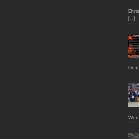
Ehre
[…]
Deut
Wint