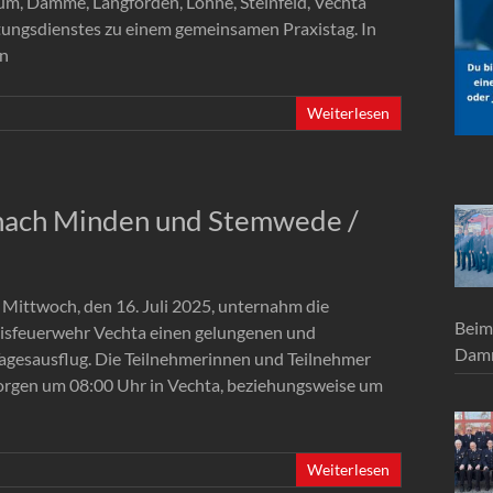
, Damme, Langförden, Lohne, Steinfeld, Vechta
tungsdienstes zu einem gemeinsamen Praxistag. In
en
Weiterlesen
t nach Minden und Stemwede /
ittwoch, den 16. Juli 2025, unternahm die
Beim
eisfeuerwehr Vechta einen gelungenen und
Damm
agesausflug. Die Teilnehmerinnen und Teilnehmer
orgen um 08:00 Uhr in Vechta, beziehungsweise um
Weiterlesen