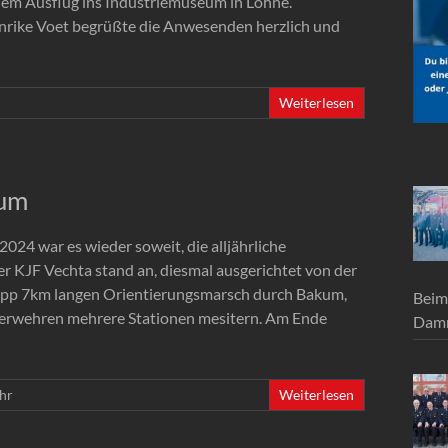
nem Ausflug ins Industriemuseum in Lohne.
nrike Voet begrüßte die Anwesenden herzlich und
Weiterlesen
kum
024 war es wieder soweit, die alljährliche
r KJF Vechta stand an, diesmal ausgerichtet von der
app 7km langen Orientierungsmarsch durch Bakum,
Beim
erwehren mehrere Stationen mesitern. Am Ende
Damm
hr
Weiterlesen