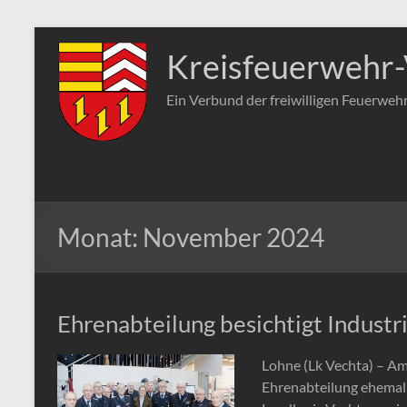
Zum
Inhalt
Kreisfeuerwehr-
springen
Ein Verbund der freiwilligen Feuerweh
Monat:
November 2024
Ehrenabteilung besichtigt Indust
Lohne (Lk Vechta) – Am
Ehrenabteilung ehemali