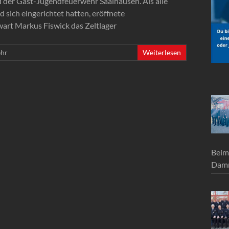
 der Gast-Jugendfeuerwehr Saalhausen. Als alle
ich eingerichtet hatten, eröffnete
art Markus Fiswick das Zeltlager
ehr
Weiterlesen
Beim
Damm