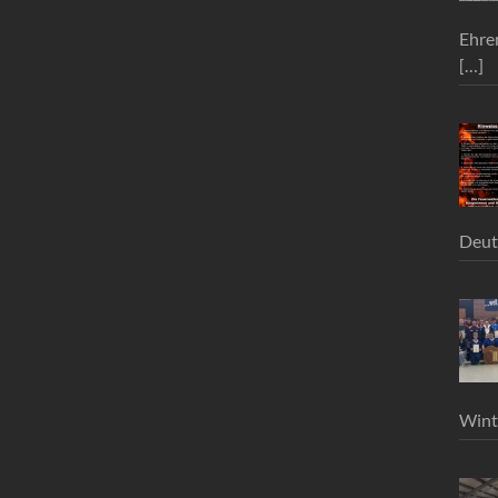
Ehre
[…]
Deut
Wint