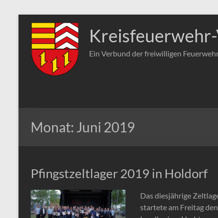
Zum
Inhalt
Kreisfeuerwehr-
springen
Ein Verbund der freiwilligen Feuerweh
Monat:
Juni 2019
Pfingstzeltlager 2019 in Holdorf
Das diesjährige Zeltla
startete am Freitag de