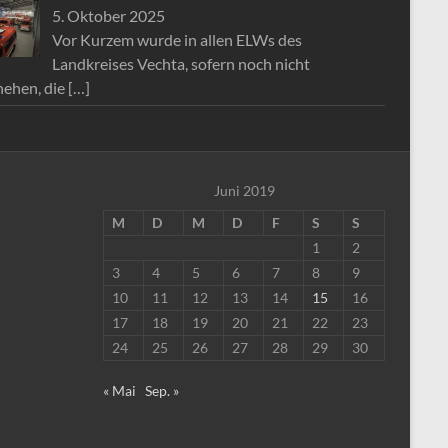
5. Oktober 2025
Vor Kurzem wurde in allen ELWs des
Landkreises Vechta, sofern noch nicht
hehen, die
[…]
Juni 2019
M
D
M
D
F
S
S
1
2
3
4
5
6
7
8
9
10
11
12
13
14
15
16
17
18
19
20
21
22
23
24
25
26
27
28
29
30
« Mai
Sep. »